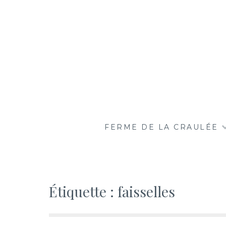
Aller
au
contenu
LE CRAULOIS
MON FERMIER PRÉFÉRÉ
FERME DE LA CRAULÉE
Étiquette :
faisselles